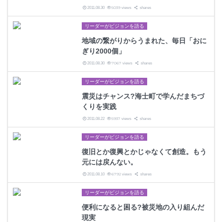
5039
2011.08.30
views
shares
リーダーがビジョンを語る
地域の繋がりからうまれた、毎日「おに
ぎり2000個」
7067
2011.08.30
views
shares
リーダーがビジョンを語る
震災はチャンス?海士町で学んだまちづ
くりを実践
5937
2011.08.22
views
shares
リーダーがビジョンを語る
復旧とか復興とかじゃなくて創造。もう
元には戻んない。
6792
2011.08.10
views
shares
リーダーがビジョンを語る
便利になると困る?被災地の入り組んだ
現実