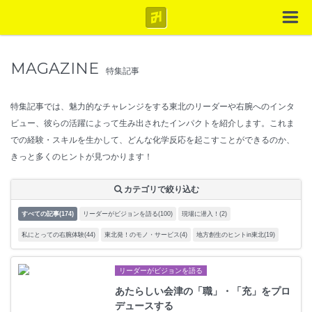
MAGAZINE
特集記事
特集記事では、魅力的なチャレンジをする東北のリーダーや右腕へのインタ
ビュー、彼らの活躍によって生み出されたインパクトを紹介します。これま
での経験・スキルを生かして、どんな化学反応を起こすことができるのか、
きっと多くのヒントが見つかります！
カテゴリで絞り込む
すべての記事(174)
リーダーがビジョンを語る(100)
現場に潜入！(2)
私にとっての右腕体験(44)
東北発！のモノ・サービス(4)
地方創生のヒントin東北(19)
リーダーがビジョンを語る
あたらしい会津の「職」・「充」をプロ
デュースする