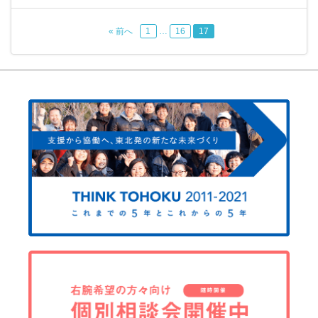
« 前へ
1
…
16
17