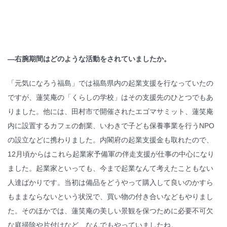
—
右腕期間はどのような活動をされていましたか。
「元気になろう福島」では福島県内の起業支援を行なっていたの
ですが、蓮笑庵の「くらしの学校」はその支援先のひとつでもあ
りました。他には、田村市で開催されたエゴマサミット、蓮笑庵
内に設置するカフェの創業、いわきで子ども保養事業を行うNPO
の設立などに携わりました。内閣府の起業支援金も取れたので、
12月頃からはこれら起業家予備軍の伴走支援が仕事の中心になり
ました。起業家といっても、今まで起業なんて考えたこともない
人達ばかりです。当初は備品をどうやって購入して良いのかすら
もままならないという状況で、買い物の付き合いなどもやりまし
た。そのほかでは、蓮笑庵の美しい景観を保つために必要不可欠
な庭掃除や片付けなど、なんでもやっていましたね。