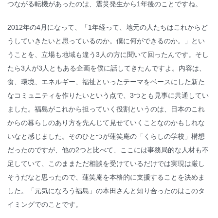
つながる転機があったのは、震災発生から1年後のことですね。
2012年の4月になって、「1年経って、地元の人たちはこれからど
うしていきたいと思っているのか。僕に何ができるのか。」とい
うことを、立場も地域も違う3人の方に聞いて回ったんです。そし
たら3人が3人ともある企画を僕に話してきたんですよ。内容は、
食、環境、エネルギー、福祉といったテーマをベースにした新た
なコミュニティを作りたいという点で、3つとも見事に共通してい
ました。福島がこれから担っていく役割というのは、日本のこれ
からの暮らしのあり方を先んじて見せていくことなのかもしれな
いなと感じました。そのひとつが蓮笑庵の「くらしの学校」構想
だったのですが、他の2つと比べて、ここには事務局的な人材も不
足していて、このままただ相談を受けているだけでは実現は厳し
そうだなと思ったので、蓮笑庵を本格的に支援することを決めま
した。「元気になろう福島」の本田さんと知り合ったのはこのタ
イミングでのことです。