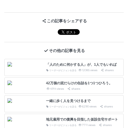
この記事をシェアする
その他の記事を見る
「人のために何かする人」が、1人でもいれば
12085
views
shares
リーダーがビジョンを語る
42万個の泥だらけの缶詰を1つ1つひろう。
4914
views
shares
一緒に歩く人を見つけるまで
6290
views
shares
リーダーがビジョンを語る
地元雇用での復興を目指した仮設住宅サポート
7711
views
shares
リーダーがビジョンを語る