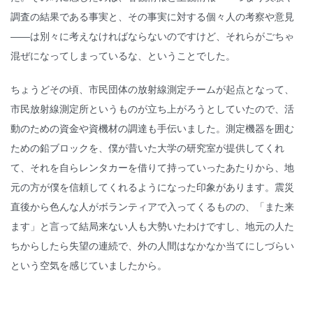
調査の結果である事実と、その事実に対する個々人の考察や意見
——は別々に考えなければならないのですけど、それらがごちゃ
混ぜになってしまっているな、ということでした。
ちょうどその頃、市民団体の放射線測定チームが起点となって、
市民放射線測定所というものが立ち上がろうとしていたので、活
動のための資金や資機材の調達も手伝いました。測定機器を囲む
ための鉛ブロックを、僕が昔いた大学の研究室が提供してくれ
て、それを自らレンタカーを借りて持っていったあたりから、地
元の方が僕を信頼してくれるようになった印象があります。震災
直後から色んな人がボランティアで入ってくるものの、「また来
ます」と言って結局来ない人も大勢いたわけですし、地元の人た
ちからしたら失望の連続で、外の人間はなかなか当てにしづらい
という空気を感じていましたから。