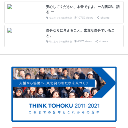
安心してください、本音ですよ。ー右腕OB、語
る!ー
10762
views
shares
私にとっての右腕体験
自分なりに考えること。素直な自分でいるこ
と。
4397
views
shares
私にとっての右腕体験