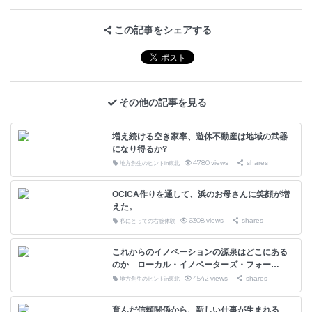
この記事をシェアする
その他の記事を見る
増え続ける空き家率、遊休不動産は地域の武器
になり得るか?
4780
views
shares
地方創生のヒントin東北
OCICA作りを通して、浜のお母さんに笑顔が増
えた。
6308
views
shares
私にとっての右腕体験
これからのイノベーションの源泉はどこにある
のか ローカル・イノベーターズ・フォー…
4542
views
shares
地方創生のヒントin東北
育んだ信頼関係から、新しい仕事が生まれる