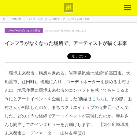
特集記事
インフラがなくなった場所で、アーティストが描く未来
リーダーがビジョンを語る
5755
views
shares
2012.06.08
インフラがなくなった場所で、アーティストが描く未来
「環境未来都市」構想を進める、岩手県気仙地域(陸前高田市、大
船渡市、住田町)。現地に入り、コーディネーターを務める山村さ
んは、地元住民に環境未来都市のコンセプトを感じてもらえるよ
うにとアートイベントを企画しました(前編は
こちら
)。その際、山
村さんが相談したのが、まちづクリエイティブの寺井元一さんで
した。どのような経緯でアートイベントが実現したのか。寺井さ
んも同席してのインタビューをお届けします。 【気仙広域環境
未来都市コーディネーター・山村友幸(2)】