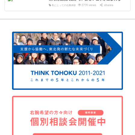
3791
views
shares
私にとっての右腕体験