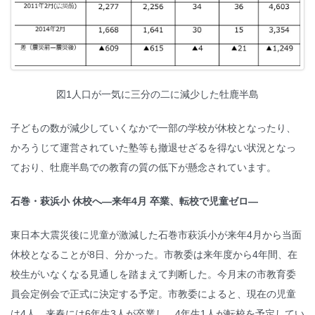
図1人口が一気に三分の二に減少した牡鹿半島
子どもの数が減少していくなかで一部の学校が休校となったり、
かろうじて運営されていた塾等も撤退せざるを得ない状況となっ
ており、牡鹿半島での教育の質の低下が懸念されています。
石巻・萩浜小 休校へ―来年4月 卒業、転校で児童ゼロ―
東日本大震災後に児童が激減した石巻市萩浜小が来年4月から当面
休校となることが8日、分かった。市教委は来年度から4年間、在
校生がいなくなる見通しを踏まえて判断した。今月末の市教育委
員会定例会で正式に決定する予定。市教委によると、現在の児童
は4人。来春には6年生3人が卒業し、4年生1人が転校を予定してい