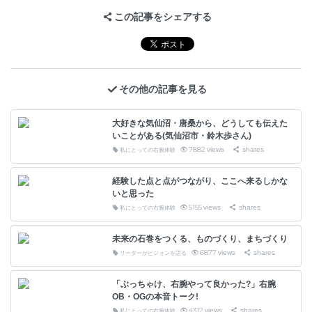
この記事をシェアする
その他の記事を見る
大好きな気仙沼・唐桑から、どうしても伝えた
いことがある(気仙沼市・鈴木歩さん)
7882
views
shares
私にとっての右腕体験
経験した点と点がつながり、ここへ来るしかな
いと思った
5155
views
shares
私にとっての右腕体験
未来の石巻をつくる、ものづくり、まちづくり
6877
views
shares
リーダーがビジョンを語る
「ぶっちゃけ、右腕やって良かった?」右腕
OB・OGの本音トーク!
4312
views
shares
私にとっての右腕体験