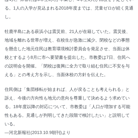
る。1人の入学が見込まれる2018年度までは、児童ゼロが続く見通
し。
牡鹿半島にある萩浜小は震災前、21人が在籍していた。震災後、
地域を離れる世帯が増え、在校生が急激に減少。閉校などの事態
を懸念した地元住民は教育環境検討委員会を発足させ、当面は休
校とするよう8月に市へ要望書を提出した。市教委は7日、住民へ
の説明会を開催。「閉校は復興に全力で取り組む住民に不安を与
える」との考え方を示し、当面休校の方針を伝えた。
住民側は「集団移転が始まれば、人が戻ることも考えられる」と
訴え、今後の方向性も地元の意向を尊重して決めるよう求めてい
る。18年度以降の対応について、市教委は「人口が増加する可能
性もある。見通しが判明してきた段階で検討したい」と説明して
いる。
―河北新報社(2013.10.9朝刊)より