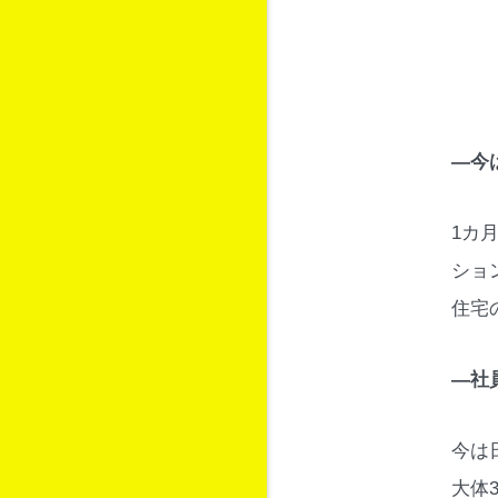
―今
1カ
ショ
住宅
―社
今は
大体