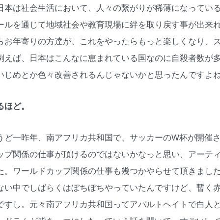
日本は社会生活において、人々の繋がりが稀薄になってい
ールを通じて地域社会や教育現場に絆を取り戻す事が出来
らお年寄りの方達が、これをやったらもっと楽しくなり、
例えば、日本はこんなに恵まれている国なのに自殺者数が
いじめとか色々改善されるんじゃないかと思ったんですよ
るほど。
うど一昨年、南アフリカ共和国で、サッカーのW杯が開催
ップ関係の仕事が頂けるのではないかなっと思い、アーティ
た。ワールドカップ関係の仕事も幾つかやらせて頂きまし
ない中でしばらくはぼちぼちやっていたんですけど、暫く
ですし。元々南アフリカ共和国ってアパルトヘイトで白人