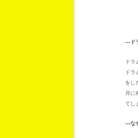
―ド
ドラ
ドラ
をし
月に
てし
―な