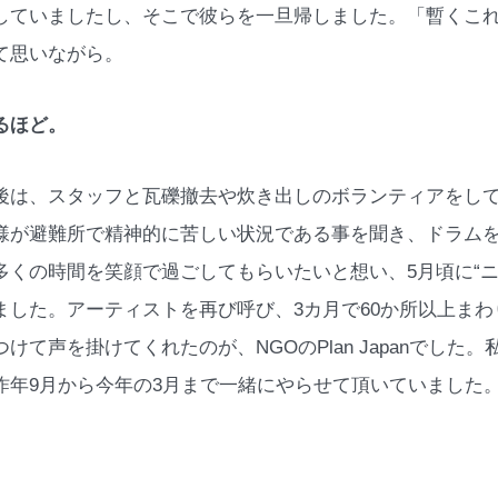
していましたし、そこで彼らを一旦帰しました。「暫くこ
て思いながら。
るほど。
後は、スタッフと瓦礫撤去や炊き出しのボランティアをし
様が避難所で精神的に苦しい状況である事を聞き、ドラム
多くの時間を笑顔で過ごしてもらいたいと想い、5月頃に“
ました。アーティストを再び呼び、3カ月で60か所以上ま
つけて声を掛けてくれたのが、NGOのPlan Japanでし
昨年9月から今年の3月まで一緒にやらせて頂いていました