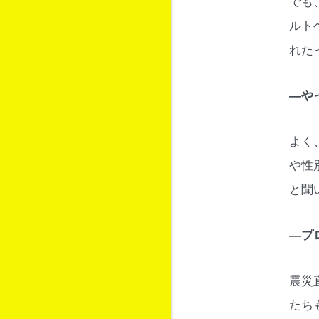
でも
ルト
れた
―や
よく
や性
と聞
―プ
震災
たち