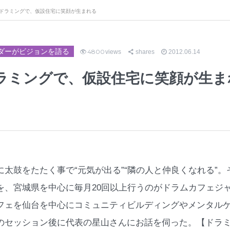
ドラミングで、仮設住宅に笑顔が生まれる
ダーがビジョンを語る
4800
views
shares
2012.06.14
ラミングで、仮設住宅に笑顔が生ま
に太鼓をたたく事で“元気が出る”“隣の人と仲良くなれる”
を、宮城県を中心に毎月20回以上行うのがドラムカフェジ
フェを仙台を中心にコミュニティビルディングやメンタル
のセッション後に代表の星山さんにお話を伺った。【ドラ