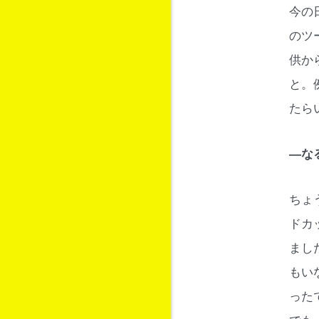
今の
のツ
供か
と。
たら
―な
ちょ
ドカ
まし
もい
った