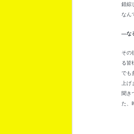
錯綜
なん
―な
その
る皆
でも
上げ
聞き
た、