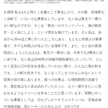
トを地元の若者と企画。3回目となる2015年は七ヶ浜町内の2つの中学校と連携し、3000人の集客を実現。現在、2016
年3月に被災した浜から30秒の場所にアートカフェのOPENを予定。
久保田:私も2人と同じく右腕として東北に入り、その後、宮城県七
ヶ浜町で、いろいろな事業をしています。七ヶ浜は東北で一番小
さい町なのですが、そこを「東北一のマリンリゾート、海の軽井
沢・七ヶ浜にしよう」という理念を掲げています。七ヶ浜は、仙
台から20㎞ほど東に行ったところにあり、もともと外国人の避暑
地で、今でも外国人が住んでいる場所です。また、七ヶ浜の菖蒲
田浜(しょうぶたはま)は、東北で一番古い浜、日本でも3番目に古
い浜です。七ヶ浜は2040年の消滅可能性都市に入っていて、とに
かく交流人口や定住を促進していかない限り、どんなに海が好き
でも、この町が好きでも、なくなってしまうかもしれないという
現実が目の前にあります。我々の仕事は、心理的障壁の克服で
す。震災前は七ヶ浜を訪れていた人々に、もう一度行きたいと思
わせるようなイメージを作ることだと思っています。実際にやっ
ている事業としては、①セブンビーチフェスティバル、②海浜海
中清掃活動、③ビーチハウス立ち上げ、の3つです。