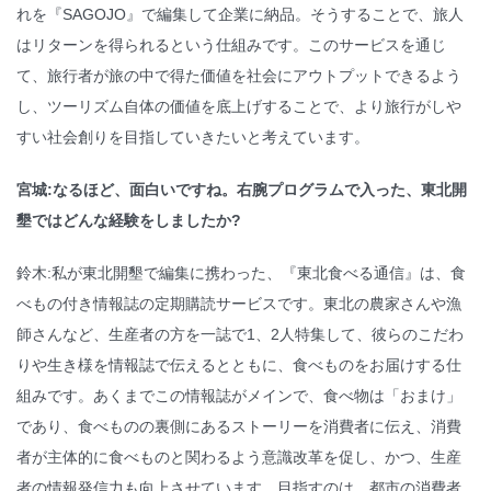
れを『SAGOJO』で編集して企業に納品。そうすることで、旅人
はリターンを得られるという仕組みです。このサービスを通じ
て、旅行者が旅の中で得た価値を社会にアウトプットできるよう
し、ツーリズム自体の価値を底上げすることで、より旅行がしや
すい社会創りを目指していきたいと考えています。
宮城:なるほど、面白いですね。右腕プログラムで入った、東北開
墾ではどんな経験をしましたか?
鈴木:私が東北開墾で編集に携わった、『東北食べる通信』は、食
べもの付き情報誌の定期購読サービスです。東北の農家さんや漁
師さんなど、生産者の方を一誌で1、2人特集して、彼らのこだわ
りや生き様を情報誌で伝えるとともに、食べものをお届けする仕
組みです。あくまでこの情報誌がメインで、食べ物は「おまけ」
であり、食べものの裏側にあるストーリーを消費者に伝え、消費
者が主体的に食べものと関わるよう意識改革を促し、かつ、生産
者の情報発信力も向上させています。目指すのは、都市の消費者