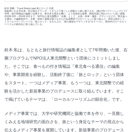
鈴木 英嗣 Travel Media Label 旅とロック 代表
福島県いわき市出身。幼少期をオランダ・イギリスで過ごした経験から旅に魅了され、(株)JTBパブリッシングにて7
年間、旅行情報誌の編集に従事する。東日本大震災を機に、より具体的な復興・開発支援に関わりたいと思い退職。
2013年10月～2014年10月まで、NPO法人東北開墾の「右腕」として、企画・執筆・撮影・デザインなどの『東北食べ
る通信』の編集制作や、企業・団体と連携を図りながらの会員獲得プロモーションに取り組んだ。現在は独立して、
トラベルメディアレーベル「旅とロック」を立ち上げ。“旅の価値をデザインする”をテーマに、国内外のローカルツ
ーリズムの顕在化に取り組んでいる。
鈴木:私は、もともと旅行情報誌の編集者として7年間働いた後、右
腕プログラムでNPO法人東北開墾という団体にコミットしまし
た。そこでは、食べもの付き情報誌『東北食べる通信』の編集
や、事業開発を経験し、活動終了後に「旅とロック」という団体
をスタート。一つはメディア事業、もう一つは、東北開墾での経
験を活かした新規事業のプロデュースに取り組んでいます。そこ
で掲げているテーマは、「ローカルツーリズムの顕在化」です。
メディア事業では、大学や研究機関と協働で本を作り、一見難し
くみえる地域研究の面白さを、旅という身近なテーマの視点から
伝えるメディア事業を展開しています。新規事業のプロデュース