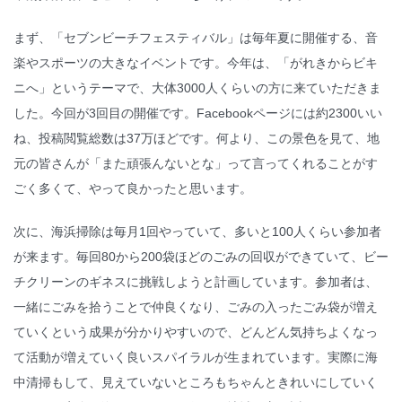
まず、「セブンビーチフェスティバル」は毎年夏に開催する、音
楽やスポーツの大きなイベントです。今年は、「がれきからビキ
ニへ」というテーマで、大体3000人くらいの方に来ていただきま
した。今回が3回目の開催です。Facebookページには約2300いい
ね、投稿閲覧総数は37万ほどです。何より、この景色を見て、地
元の皆さんが「また頑張んないとな」って言ってくれることがす
ごく多くて、やって良かったと思います。
次に、海浜掃除は毎月1回やっていて、多いと100人くらい参加者
が来ます。毎回80から200袋ほどのごみの回収ができていて、ビー
チクリーンのギネスに挑戦しようと計画しています。参加者は、
一緒にごみを拾うことで仲良くなり、ごみの入ったごみ袋が増え
ていくという成果が分かりやすいので、どんどん気持ちよくなっ
て活動が増えていく良いスパイラルが生まれています。実際に海
中清掃もして、見えていないところもちゃんときれいにしていく