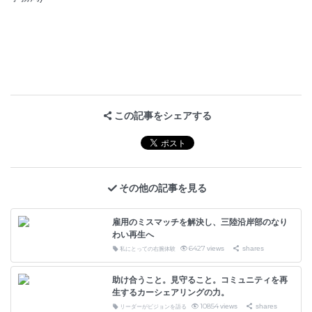
この記事をシェアする
その他の記事を見る
雇用のミスマッチを解決し、三陸沿岸部のなり
わい再生へ
6427
views
shares
私にとっての右腕体験
助け合うこと。見守ること。コミュニティを再
生するカーシェアリングの力。
10854
views
shares
リーダーがビジョンを語る