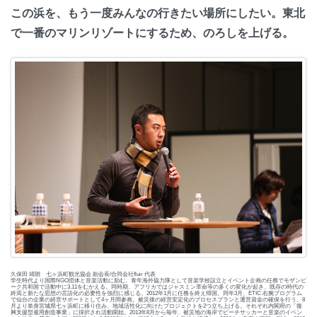
この浜を、もう一度みんなの行きたい場所にしたい。東北
で一番のマリンリゾートにするため、のろしを上げる。
久保田 靖朗 七ヶ浜町観光協会 副会長/合同会社fluir 代表
学生時代より国際NGO団体と音楽活動に励む。青年海外協力隊として音楽学校設立とイベント企画の任務でモザンビ
ーク共和国で活動中に3.11をむかえる。同時期、アフリカではジャスミン革命等の多くの変化が起き、既存の時代の
終焉と新たな思想の言語化の必要性を強烈に感じる。2012年1月に任務を終え帰国。同年3月、ETIC.右腕プログラム
で仙台の企業の経営サポートとして4ヶ月間参画。被災後の経営安定化のプロセスプランと運営資金の確保を行う。8
月より単身宮城県七ヶ浜町に移り住み、地域活性化に向けたプロジェクトを2つ立ち上げる。それぞれ内閣府の「復
興支援型雇用創造事業」に採択され活動開始。2013年8月から毎年、被災地の海岸でビーチサッカーと音楽のイベン