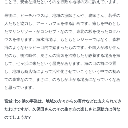
ことで、安全な海だというのを行政や地域の方に訴えています。
最後に、ビーチハウスは、地域の漁師さんや、農家さん、若手の
人たちと協力し、アートカフェを作る計画です。癒しを中心とし
たマリンリゾートがコンセプトなので、東北の杉を使ったログハ
ウスを作ります。海水浴場は、もともとレジャーではなく、森林
浴のようなセラピー目的で始まったものです。外国人が移り住ん
だのも、明治時代、奥さんの病気を治療したり静養する場所を探
して、七ヶ浜に来たという歴史があります。海の目の前に位置
し、地域も商店街によって活性化させていこうという中での初め
ての事業なので、まさに、のろしが上がる場所になっていくなあ
と思っています。
宮城:七ヶ浜の事業は、地域の方々からの寄付などに支えられてき
たわけですが、久保田さんのその生き方の楽しさと原動力は何な
のでしょうか?