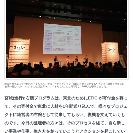
渋谷ヒカリエにて行われた「まちてん」でのトークセッション「ETIC.右腕プログラム〜ビジネス経験を活かした、
地域の新しいプロジェクトの仕掛け方〜」。「まちてん」には2日間で、2,093人が参加しました。
宮城(進行):右腕プログラムは、東北のためにETIC.が寄付金を募っ
て、その寄付金で東北に人材を1年間送り込んで、様々なプロジェ
クトに経営者の右腕として従事してもらい、復興を支えていくも
のです。今日の登壇者の方々は、そのプロセスを経て、自ら新し
い事業や仕事、生き方を創っていこうとアクションを起こしてい