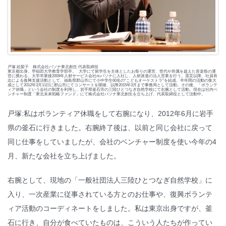
戸塚 絵梨子 株式会社パソナ東北創生 代表取締役
東京都出身。早稲田大学教育学部卒。 大学にて留学生を主体としたお祭りの運営、世代や所属を超えた音楽祭の運
営に携わる。大学卒業後2009年人材サービス会社㈱パソナに入社し、人材派遣の法人営業を行う。震災以降、社員有
志による復興支援活動として、福島県郡山市にて小中学生60名の“こどもオーケストラ”を結成、半年間の活動の集大
成として2012年3月11日に郡山市にてコンサートを開催、以降2015年3月まで事務局として活動。その後、「ボランテ
ィア休職」という会社の制度を利用し、岩手県釜石市の三陸ひとつなぎ自然学校にて右腕として活動。現在は社内ベ
ンチャー制度「東北未来戦略ファンド」にて株式会社パソナ東北創生を立ち上げ、代表取締役として活動中。
戸塚:私はボランティア休職をして右腕になり、2012年6月に岩手
県の釜石に行きました。右腕終了後は、以前と同じ会社に戻って
同じ仕事をしていましたが、会社のベンチャー制度を使い今年の4
月、新たな会社を立ち上げました。
右腕として、現地の「一般社団法人三陸ひとつなぎ自然学校」に
入り、一次産業に従事されている方とのお仕事や、復興ボランテ
ィア活動のコーディネートをしました。私は東京出身ですが、釜
石に行き、自分が食べていたものは、こういう人たちが作ってい