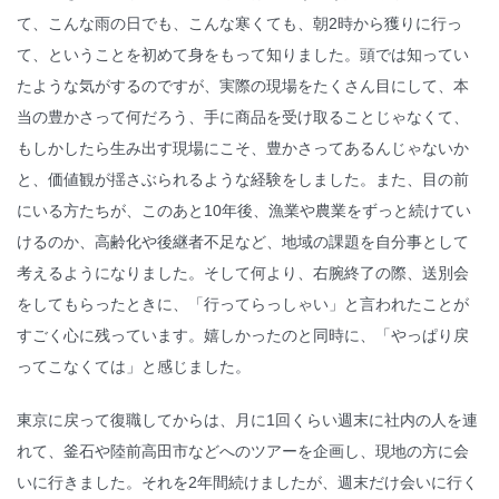
て、こんな雨の日でも、こんな寒くても、朝2時から獲りに行っ
て、ということを初めて身をもって知りました。頭では知ってい
たような気がするのですが、実際の現場をたくさん目にして、本
当の豊かさって何だろう、手に商品を受け取ることじゃなくて、
もしかしたら生み出す現場にこそ、豊かさってあるんじゃないか
と、価値観が揺さぶられるような経験をしました。また、目の前
にいる方たちが、このあと10年後、漁業や農業をずっと続けてい
けるのか、高齢化や後継者不足など、地域の課題を自分事として
考えるようになりました。そして何より、右腕終了の際、送別会
をしてもらったときに、「行ってらっしゃい」と言われたことが
すごく心に残っています。嬉しかったのと同時に、「やっぱり戻
ってこなくては」と感じました。
東京に戻って復職してからは、月に1回くらい週末に社内の人を連
れて、釜石や陸前高田市などへのツアーを企画し、現地の方に会
いに行きました。それを2年間続けましたが、週末だけ会いに行く