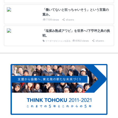
「働いてないと狂っちゃいそう」という言葉の
重み。
7199
views
shares
「塩揉み熟成アワビ」を世界へ!下苧坪之典の挑
戦。
8950
views
shares
リーダーがビジョンを語る