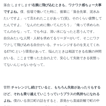
落合:しますします!
右腕に飛び込むときも、ワクワク感ちょー大事
ですよね。
僕、役場で働いてた時に、後輩に「落合先輩、泥水み
たいですよ」って言われたことがあって(笑)。そのくらい疲弊して
たんですよ。「なんのために働いてんだろう」「俺って求められ
てんのかな」って。でも今は、清い水になったと思うんです。
自分みたいな人間・人材を求めてるリーダーがいて、そこにワク
ワクして飛び込める自分がいる。チャレンジするのを支えてくれ
るETIC.という環境があって、悩んだときは相談できる右腕の仲間
がいる。ここまで整った土台の上で、安心して失敗できる状態っ
てないんじゃないかなって。
菅野:
チャレンジし続けていると、もちろん失敗があったりもする
けど、それも乗り越えていこうっていうプラスの気持ちになれる
よね。
僕のいる浪江町の話をすると、原発から直線距離で町の中