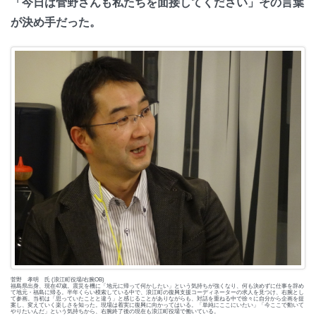
「今日は菅野さんも私たちを面接してください」その言葉
が決め手だった。
菅野 孝明 氏 (浪江町役場/右腕OB)
福島県出身、現在47歳。震災を機に「地元に帰って何かしたい」という気持ちが強くなり、何も決めずに仕事を辞め
て地元・福島に帰る。半年くらい模索している中で、浪江町の復興支援コーディネーターの求人を見つけ、右腕とし
て参画。当初は「思っていたことと違う」と感じることがありながらも、対話を重ねる中で徐々に自分から企画を提
案し、変えていく楽しさを知った。現場は着実に復興に向かってはいる。「単純にここにいたい」「今ここで動いて
やりたいんだ」という気持ちから、右腕終了後の現在も浪江町役場で働いている。