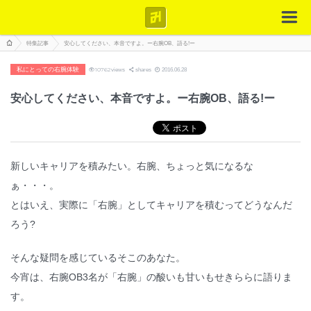
特集記事
安心してください、本音ですよ。ー右腕OB、語る!ー
私にとっての右腕体験
10762
views
shares
2016.06.28
安心してください、本音ですよ。ー右腕OB、語る!ー
新しいキャリアを積みたい。右腕、ちょっと気になるな
ぁ・・・。
とはいえ、実際に「右腕」としてキャリアを積むってどうなんだ
ろう?
そんな疑問を感じているそこのあなた。
今宵は、右腕OB3名が「右腕」の酸いも甘いもせきららに語りま
す。