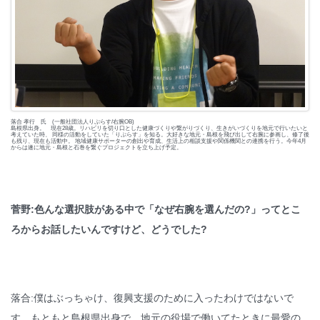
落合 孝行 氏 (一般社団法人りぷらす/右腕OB)
島根県出身。 現在28歳。リハビリを切り口とした健康づくりや繋がりづくり、生きがいづくりを地元で行いたいと
考えていた時、 同様の活動をしていた「りぷらす」を知る。大好きな地元・島根を飛び出して右腕に参画し、修了後
も残り、現在も活動中。 地域健康サポーターの創出や育成、生活上の相談支援や関係機関との連携を行う。今年4月
からは遂に地元・島根と石巻を繋ぐプロジェクトを立ち上げ予定。
菅野:色んな選択肢がある中で「なぜ右腕を選んだの?」ってとこ
ろからお話したいんですけど、どうでした?
落合:僕はぶっちゃけ、復興支援のために入ったわけではないで
す。もともと島根県出身で、地元の役場で働いてたときに最愛の