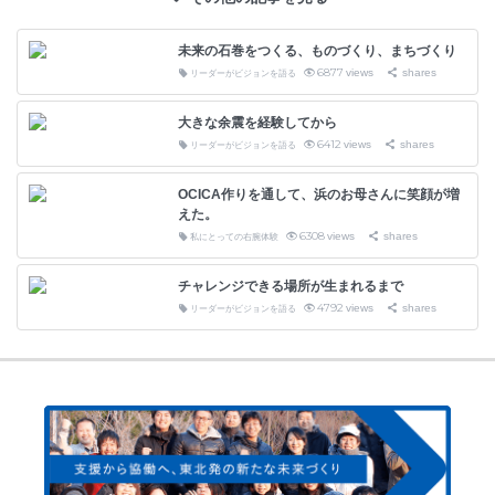
未来の石巻をつくる、ものづくり、まちづくり
6877
views
shares
リーダーがビジョンを語る
大きな余震を経験してから
6412
views
shares
リーダーがビジョンを語る
OCICA作りを通して、浜のお母さんに笑顔が増
えた。
6308
views
shares
私にとっての右腕体験
チャレンジできる場所が生まれるまで
4792
views
shares
リーダーがビジョンを語る