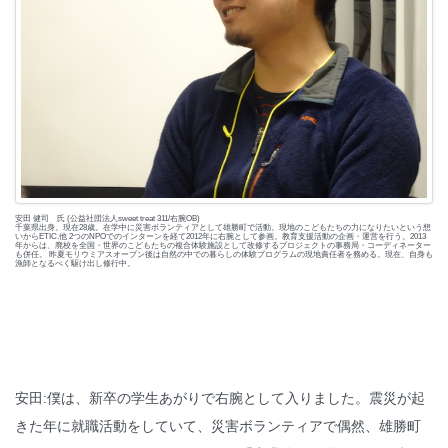
安田 健司 氏 (公益社団法人sweet treat 311/右腕OB)
千葉県出身。現在28歳。在学中に災害ボランティアとして雄勝町で活動。現地のこどもたちの力になりたいという想
いからETIC.他 2つのNPOでのインターンを経て2012年に右腕として参画。教育支援活動の企画・運営を行う。2013
年からは、廃校を全国・世界のこどもたちの複合体験施設として改修するプロジェクトの事務局・コーディネーター
も併任。 昨夏モリウミアスオープン後は自然の中での暮らしの体験プログラムの現地責任者を務める。現在、自身も
漁師となるべく駆け出し修行中。
安田:僕は、新卒の学生あがりで右腕として入りました。震災が起
きた年に就職活動をしていて、災害ボランティアで偶然、雄勝町