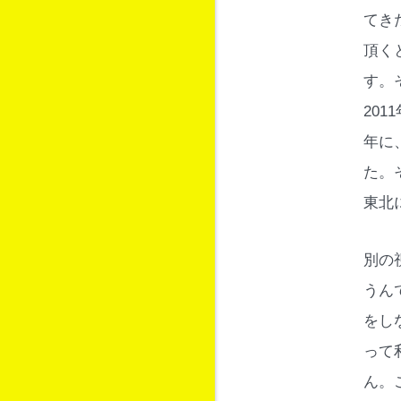
てき
頂く
す。
20
年に
た。
東北
別の
うん
をし
って
ん。