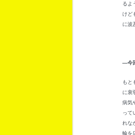
るよ
けど
に波
―今
もと
に衰
病気
って
れな
輪を