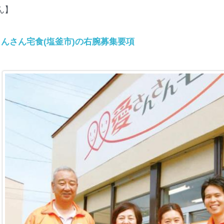
ん】
んさん宅食(塩釜市)の右腕募集要項