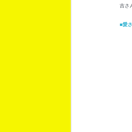
吉さ
■
愛さ