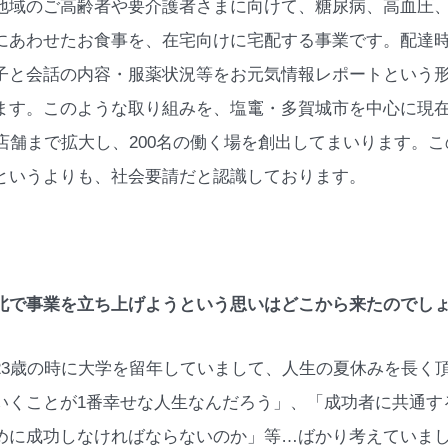
地域のご高齢者や要介護者さまに向けて、糖尿病、高血圧
にあわせたお食事を、在宅向けに宅配する事業です。配達
子と会話の内容・服薬状況等をお元気情報レポートという
ます。このような取り組みを、塩竃・多賀城市を中心に現在
0店舗まで拡大し、200名の働く場を創出してまいります。
というよりも、社会要請だと認識しております。
北で事業を立ち上げようという思いはどこから来たのでし
23歳の時に大学を留年していまして、人生の夏休みを長く
いくことが1番幸せな人生なんだろう」、「成功者に共通す
めに成功しなければならないのか」等…ばかり考えていま