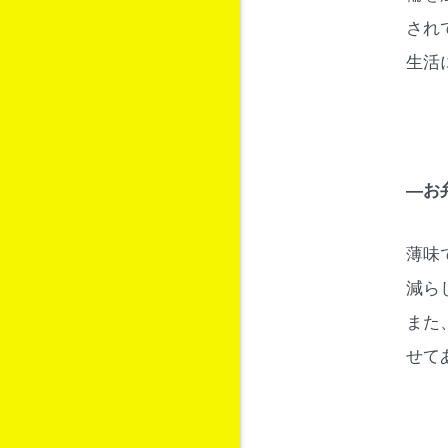
され
生活
―お
薄味
減ら
また
せて