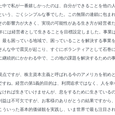
た中で私が一番嬉しかったのは、自分ができることを他の
という、ごくシンプルな事でした。この無限の連鎖に包ま
その影響力が大きく、実現の可能性がある生き方が経営者だ
11年には経営者として生きることを目標設定しました。事業
、最も困っている地域で、困っていることを解決する事業を
そんな中で震災が起こり、すぐにボランティアとして石巻
に継続的にかかわる中で、この地の課題を解決するための
視点ですが、株主資本主義と呼ばれる今のアメリカを初め
ですね。経営の第1義的目的は、利潤追求ではなく、人を幸
なければ生きていけませんが、息をするために生きている
利益は不可欠ですが、お客様のありがとうの結果ですから
こういった基本的価値観を実践し、いま世界で最も注目さ