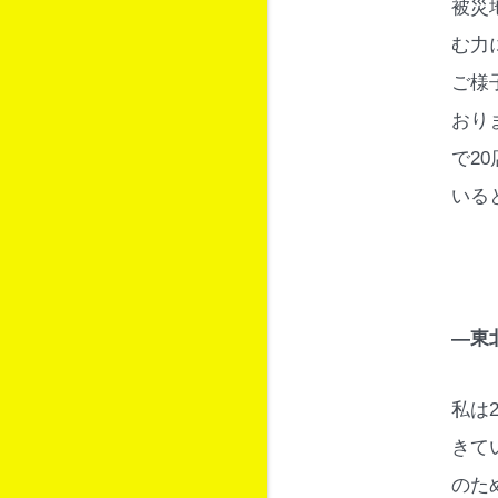
被災
む力
ご様
おり
で2
いる
―東
私は
きて
のた