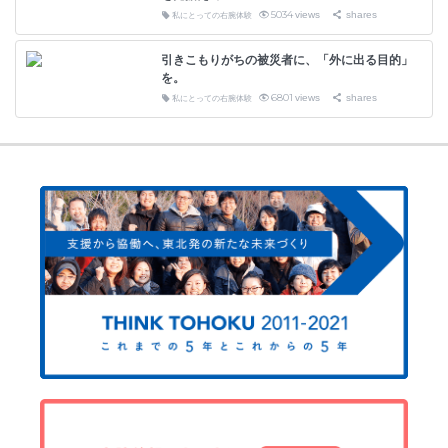
5034
views
shares
私にとっての右腕体験
引きこもりがちの被災者に、「外に出る目的」
を。
6801
views
shares
私にとっての右腕体験