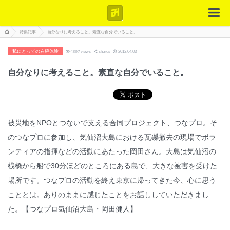
特集記事
自分なりに考えること。素直な自分でいること。
私にとっての右腕体験
4397
views
shares
2012.04.03
自分なりに考えること。素直な自分でいること。
被災地をNPOとつないで支える合同プロジェクト、つなプロ。そ
のつなプロに参加し、気仙沼大島における瓦礫撤去の現場でボラ
ンティアの指揮などの活動にあたった岡田さん。大島は気仙沼の
桟橋から船で30分ほどのところにある島で、大きな被害を受けた
場所です。つなプロの活動を終え東京に帰ってきた今、心に思う
こととは。ありのままに感じたことをお話ししていただきまし
た。【つなプロ気仙沼大島・岡田健人】