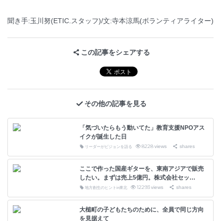
聞き手:玉川努(ETIC.スタッフ)/文:寺本涼馬(ボランティアライター)
この記事をシェアする
その他の記事を見る
「気づいたらもう動いてた」教育支援NPOアス
イクが誕生した日
8228
views
shares
リーダーがビジョンを語る
ここで作った国産ギターを、東南アジアで販売
したい。まずは売上5億円。株式会社セッ…
12293
views
shares
地方創生のヒントin東北
大槌町の子どもたちのために、全員で同じ方向
を見据えて