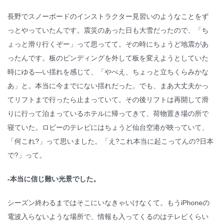
長野でスノーボードのインストラクター見習いのようなことをず
っとやっていたんです。震災のあった日も大雪だったので、「ち
ょっと滑り行くぞー」って思ってて。その時にちょうど地震があ
ったんです。板のビンディングを外して板を変えようとしていた
時にゆる―い揺れを感じて、「やべえ、ちょっと立ちくらみかな
あ」と。本当に今までにない揺れだった。でも、まあ大丈夫かっ
てリフトまで行ったら止まっていて。その後リフトは再開して滑
りに行って泊まっているホテルに帰ってきて、荷物置き場の所で
寝ていた。ロビーのテレビにはちょうど仙台空港が映っていて、
「何これ?」って思いました。「え?これ本当に起こってんの?日本
で?」って。
-本当に信じ難い光景でした。
シーズン終わるまではそこにいなきゃいけなくて。もうiPhoneの
電波入らないような場所で、情報も入ってくるのはテレビくらい