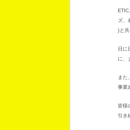
ET
ズ、
)と
日に
に、
また
事業
皆様
引き