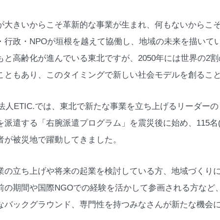
が大きいからこそ革新的な事業が生まれ、何もないからこ
・行政・NPOが垣根を越えて協働し、地域の未来を描いて
もと高齢化が進んでいる東北ですが、2050年には世界の2
こともあり、このタイミングで新しい社会モデルを創るこ
O法人ETIC.では、東北で新たな事業を立ち上げるリーダー
を派遣する「右腕派遣プログラム」を震災後に始め、115名
者が被災地で躍動してきました。
業の立ち上げや将来の起業を検討している方、地域づくり
前の期間や国際NGOでの経験を活かして参画される方など
なバックグラウンド、専門性を持つみなさんが新たな機会