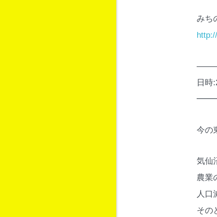
みちの
http:
——
日時:
━━
今の
気仙
農業
人口
その