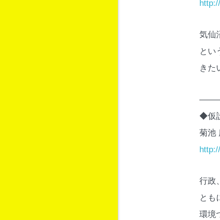
http:
気仙
とい
きた
——
◆仮
菊池
http:
行政
とも
環境