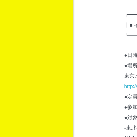
┏━
┃■
┗━
●日時:
●場所
東京
http:
●定員
●参
●対象
-東