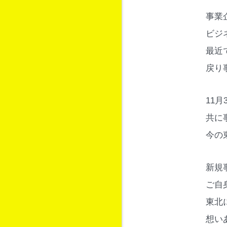
事業
ビジ
最近
戻り
11
共に
今の
新規
ご自
東北
想い