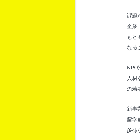
課題
企業
もと
なる
NP
人材
の若
新事
留学
多様