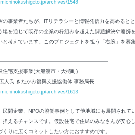
//michinokushigoto.jp/archives/1548
沼の事業者たちが、ITリテラシーと情報発信力を高めると
う場を通じて既存の企業の枠組みを超えた課題解決や連携
いと考えています。このプロジェクトを担う「右腕」を募
—————————————————————–
設住宅支援事業(大船渡市・大槌町)
 広人氏 きたかみ復興支援協働体 事務局長
//michinokushigoto.jp/archives/1613
、民間企業、NPOの協働事例として他地域にも展開されて
に担えるチャンスです。仮設住宅で住民のみなさんが安心
づくりに広くコミットしたい方におすすめです。