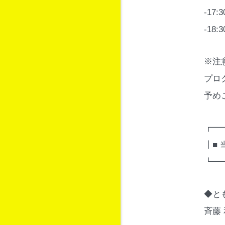
-17
-18:
※注
プロ
予め
┏━
┃■
┗━
◆と
斉藤