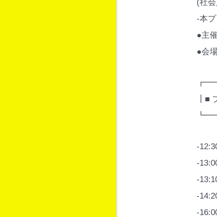
(社
-本
●主催
●会
┏━
┃■ 
┗━
-12
-13
-13
-14
-16