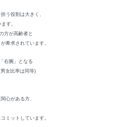
そ担う役割は大きく、
います。
割の方が高齢者と
とが希求されています。
の「右腕」となる
(男女比率は同等)
に関心がある方、
、
にコミットしています。