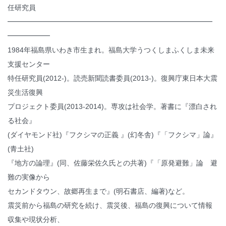
任研究員
━━━━━━━━━━━━━━━━━━━━━━━━━━━━━
━━━━━━
1984年福島県いわき市生まれ。福島大学うつくしまふくしま未来
支援センター
特任研究員(2012-)。読売新聞読書委員(2013-)。復興庁東日本大震
災生活復興
プロジェクト委員(2013-2014)。専攻は社会学。著書に『漂白され
る社会』
(ダイヤモンド社)『フクシマの正義 』(幻冬舎)『「フクシマ」論』
(青土社)
『地方の論理』(同、佐藤栄佐久氏との共著)『「原発避難」論 避
難の実像から
セカンドタウン、故郷再生まで』(明石書店、編著)など。
震災前から福島の研究を続け、震災後、福島の復興について情報
収集や現状分析、