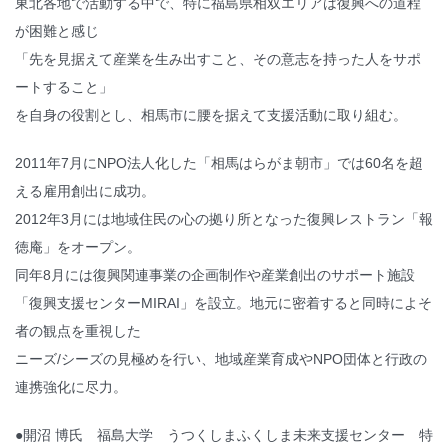
東北各地で活動する中で、特に福島県相双エリアは復興への道程
が困難と感じ
「先を見据えて産業を生み出すこと、その意志を持った人をサポ
ートすること」
を自身の役割とし、相馬市に腰を据えて支援活動に取り組む。
2011年7月にNPO法人化した「相馬はらがま朝市」では60名を超
える雇用創出に成功。
2012年3月には地域住民の心の拠り所となった復興レストラン「報
徳庵」をオープン。
同年8月には復興関連事業の企画制作や産業創出のサポート施設
「復興支援センターMIRAI」を設立。地元に密着すると同時によそ
者の観点を重視した
ニーズ/シーズの見極めを行い、地域産業育成やNPO団体と行政の
連携強化に尽力。
●開沼 博氏 福島大学 うつくしまふくしま未来支援センター 特