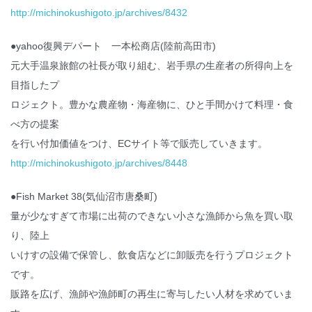
http://michinokushigoto.jp/archives/8432
●yahoo復興デパート 一本松商店(陸前高田市)
元大手温泉旅館の社長が取り組む、岩手県の生産者の所得向上を
目指したプ
ロジェクト。豊かな農産物・海産物に、ひと手間かけて料理・食
べ方の提案
を行い付加価値をつけ、ECサイト等で販売していきます。
http://michinokushigoto.jp/archives/8448
●Fish Market 38(気仙沼市唐桑町)
量が少なすぎて市場に出荷のできない小さな漁師から魚を買い取
り、陸上
いけすの設備で保管し、飲食店などに卸販売を行うプロジェクト
です。
販路を広げ、漁師や漁師町の再生に寄与したい人材を求めていま