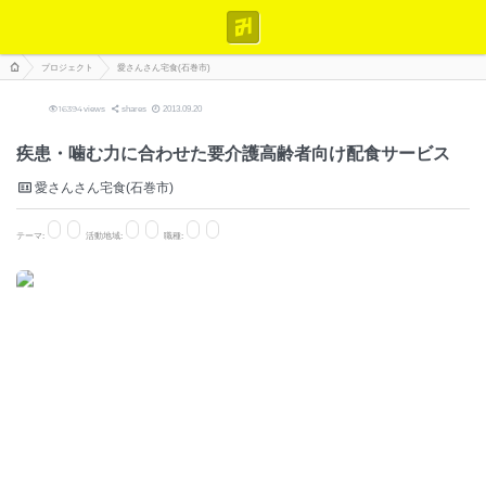
プロジェクト
愛さんさん宅食(石巻市)
16394
views
shares
2013.09.20
疾患・噛む力に合わせた要介護高齢者向け配食サービス
愛さんさん宅食(石巻市)
テーマ:
活動地域:
職種: