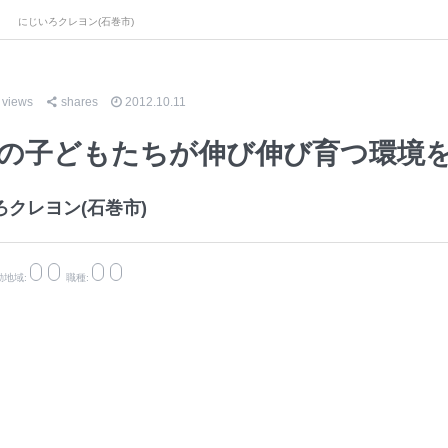
にじいろクレヨン(石巻市)
3
views
shares
2012.10.11
の子どもたちが伸び伸び育つ環境
ろクレヨン(石巻市)
動地域:
職種: