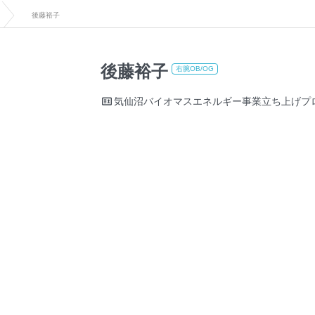
後藤裕子
後藤裕子
右腕OB/OG
気仙沼バイオマスエネルギー事業立ち上げプ