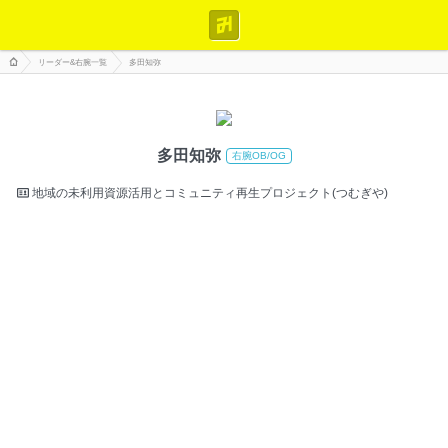
リーダー&右腕一覧
多田知弥
多田知弥
右腕OB/OG
地域の未利用資源活用とコミュニティ再生プロジェクト(つむぎや)