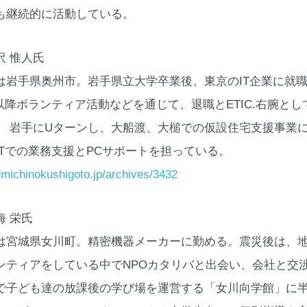
も継続的に活動している。
沢 惟人氏
は岩手県奥州市。岩手県立大学卒業後、東京のIT企業に就
11以降ボランティア活動などを通じて、退職とETIC.右腕と
。 岩手にUターンし、大船渡、大槌での仮設住宅支援事業
ITでの業務支援とPCサポートを担っている。
//michinokushigoto.jp/archives/3432
海 栄氏
は宮城県女川町。精密機器メーカーに勤める。震災後は、
ンティアをしている中でNPOカタリバと出会い、会社と交
で子ども達の放課後の学び場を運営する「女川向学館」に