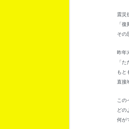
震災
「復
その
昨年
「た
もと
直接
この
どの
何が