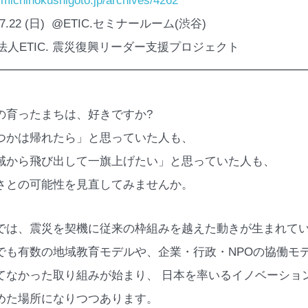
//michinokushigoto.jp/archives/4262
2.7.22 (日) @ETIC.セミナールーム(渋谷)
O法人ETIC. 震災復興リーダー支援プロジェクト
━━━━━━━━━━━━━━━━━━━━━━━━━━
の育ったまちは、好きですか?
つかは帰れたら」と思っていた人も、
域から飛び出して一旗上げたい」と思っていた人も、
さとの可能性を見直してみませんか。
では、震災を契機に従来の枠組みを越えた動きが生まれて
でも有数の地域教育モデルや、企業・行政・NPOの協働モ
てなかった取り組みが始まり、 日本を率いるイノベーショ
めた場所になりつつあります。