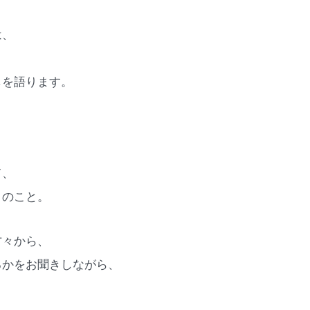
は、
しを語ります。
て、
とのこと。
方々から、
るかをお聞きしながら、