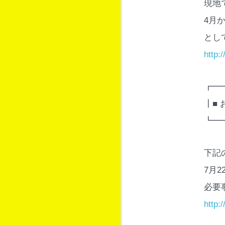
現地
4月
とし
http:
┏━
┃■
┗━
下記
7月
必要
http: