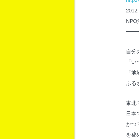
http:
201
NP
━━
自分
「い
「地
ふる
東北
日本
かつ
を秘