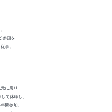
職。
して参画を
に従事。
地元に戻り
渉して休職し、
半年間参加。