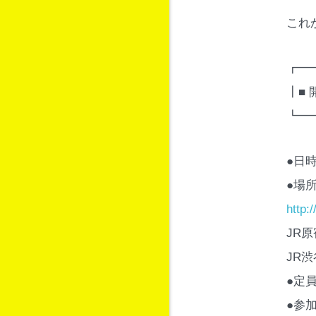
これ
┏━
┃■
┗━
●日時:
●場所
http:
JR
JR
●定員
●参