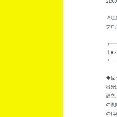
21
※注
プロ
┏━
┃■
┗━
◆佐
出身
設立
の復興
の代