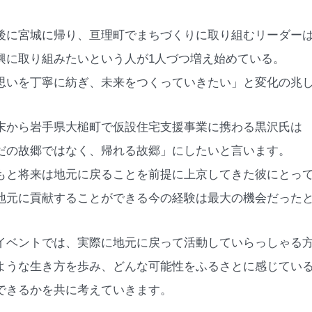
後に宮城に帰り、亘理町でまちづくりに取り組むリーダー
興に取り組みたいという人が1人づつ増え始めている。
思いを丁寧に紡ぎ、未来をつくっていきたい」と変化の兆
末から岩手県大槌町で仮設住宅支援事業に携わる黒沢氏は
だの故郷ではなく、帰れる故郷」にしたいと言います。
もと将来は地元に戻ることを前提に上京してきた彼にとっ
地元に貢献することができる今の経験は最大の機会だった
イベントでは、実際に地元に戻って活動していらっしゃる
ような生き方を歩み、どんな可能性をふるさとに感じてい
できるかを共に考えていきます。