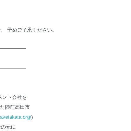
、 予めご了承ください。
━━━━━━
━━━━━━
ベント会社を
した陸前高田市
savetakata.org/
)
念の元に